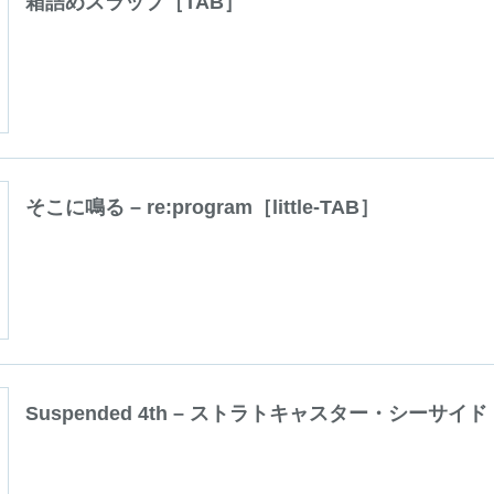
箱詰めスラップ［TAB］
そこに鳴る – re:program［little-TAB］
Suspended 4th – ストラトキャスター・シーサイド［li