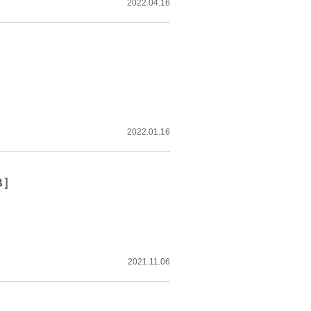
2022.04.16
2022.01.16
AB］
2021.11.06