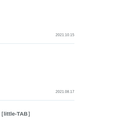
2021.10.15
2021.08.17
ttle-TAB］