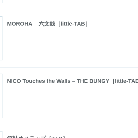
MOROHA – 六文銭［little-TAB］
NICO Touches the Walls – THE BUNGY［little-T